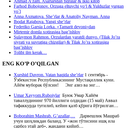
Ahmad A’zam. Asarlaridan fiqralar & Ikki kitob
Farhod Bobojonov. Orzuga eltuvchi yo‘l & Yulduzlar yurgan
yo`l
Anna Axmatova. She’rlar & Anatoliy Nayman. Anna
Ibodat Rajabova. Yangi she’rlar
Federiko Garsia Lorka. «Tamarit devoni»dan
Mirtemir domla xotirasiga bag’ishlov
Sulaymon Rahmon. Orzulardan yaratdi dunyo. (Tilak Jo’ra
siyrati va suvratiga chizgilar) & Tilak Jo’ra xotirasiga
bag’ishlov
Tolibi ilm kerak…
ENG KO’P O’QILGAN
Xurshid Davron. Vatan haqida she’rlar
1 сентябрь -
Ўзбекистон Республикасининг Мустақиллик куни.
Айём муборак бўлсин! Энг азиз ва энг…
Umar Xayyom.Ruboiylar
Буюк Умар Хайём
таваллудининг 970 йиллиги олдидан (15 май) Аввал
тафаккурда туғилиб, кейин қалб қўрига йўғрилган…
Boborahim Mashrab. G’azallar,…
Дарвешлик Машраб
учун шоҳликдан баланд. У «жон тўтисини ишқ ила
сарбоз этай деб», жандани кийиб…