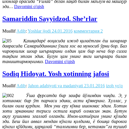
илонлар орасида “Ғилай” деган лақаб билан маълум ва машҳур
эди…
Davomini o'qish
Samariddin Sayyidzod. She’rlar
Muallif
Adib
:
Yoshlar ijodi
24.01.2016
комментария 2
Қашқадарё воҳасида ижод қилаётган ёш шоирлар
даврасида Самариддиннинг ўзига хос ва муносиб ўрни бор. Биз
чироқчилик шоир шеърларини олдин ҳам бир неча бор сизга
тақдим этган эдик. Бугун ҳам унинг янги шеърлари билан
таништирмоқчимиз.
Davomini o'qish
Sodiq Hidoyat. Yosh xotinning jafosi
Muallif
Adib
:
Jahon adabiyoti va madaniyati
23.01.2016
izoh yo'q
Ўша фурсатда бир заифа йўлимдан чиқди. Э, у
хотинмас бир ўт парчаси эдики, асти қўяверинг. Хуллас, у
билан оила қурдим. Мен уни еру кўкка ишонмас эдим. Хотин
зоти эркакнинг териси остига кириб олмасин экан. Бутун
ақлу ҳушимни эгаллаб олганди. Инон-ихтиёрим унинг қўлида
эди. Беш йил аввал мендан кўнгли қолдими, ё бошқа бировга
кўнгил қўйдими, ҳарқалай “талоғимни бер, кетаман”га тушиб