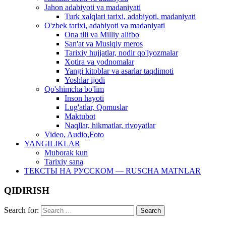
Jahon adabiyoti va madaniyati
Turk xalqlari tarixi, adabiyoti, madaniyati
O'zbek tarixi, adabiyoti va madaniyati
Ona tili va Milliy alifbo
San'at va Musiqiy meros
Tarixiy hujjatlar, nodir qo'lyozmalar
Xotira va yodnomalar
Yangi kitoblar va asarlar taqdimoti
Yoshlar ijodi
Qo'shimcha bo'lim
Inson hayoti
Lug'atlar, Qomuslar
Maktubot
Naqllar, hikmatlar, rivoyatlar
Video, Audio,Foto
YANGILIKLAR
Muborak kun
Tarixiy sana
ТЕКСТЫ НА РУССКОМ — RUSCHA MATNLAR
QIDIRISH
Search for: