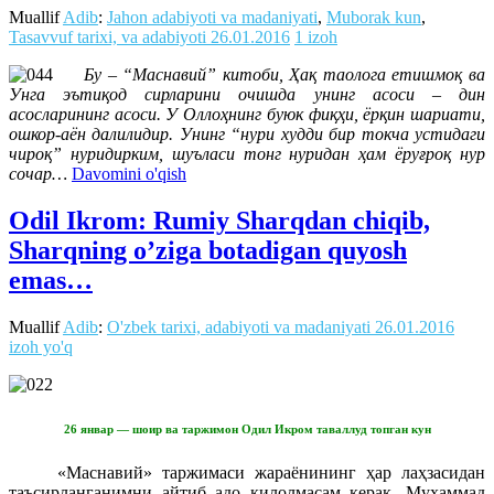
Muallif
Adib
:
Jahon adabiyoti va madaniyati
,
Muborak kun
,
Tasavvuf tarixi, va adabiyoti
26.01.2016
1 izoh
Бу – “Маснавий” китоби, Ҳақ таолога етишмоқ ва
Унга эътиқод сирларини очишда унинг асоси – дин
асосларининг асоси. У Оллоҳнинг буюк фиқҳи, ёрқин шариати,
ошкор-аён далилидир. Унинг “нури худди бир токча устидаги
чироқ” нуридирким, шуъласи тонг нуридан ҳам ёруғроқ нур
сочар…
Davomini o'qish
Odil Ikrom: Rumiy Sharqdan chiqib,
Sharqning o’ziga botadigan quyosh
emas…
Muallif
Adib
:
O'zbek tarixi, adabiyoti va madaniyati
26.01.2016
izoh yo'q
26 январ — шоир ва таржимон Одил Икром таваллуд топган кун
«Маснавий» таржимаси жараёнининг ҳар лаҳзасидан
таъсирланганимни айтиб адо қилолмасам керак. Муҳаммад