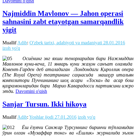
Davomini o'qish
Najmiddin Mavlonov — Jahon operasi
sahnasini zabt etayotgan samarqandlik
yigit
Muallif
Adib
:
O'zbek tarixi, adabiyoti va madaniyati
28.01.2016
izoh yo'q
Осиёнинг энг яхши тенорларидан бири Нажмиддин
Мавлонов куни-кеча, 11 январь куни жаҳон санъат оламида
Ковент-Гарден деб аталадиган Лондондаги Қироллик опера
(The Royal Opera) театрининг саҳнасида машҳур итальян
композитори Пуччинининг шоҳ асари «Тоска» да асар бош
қаҳрамонларидан бири Марио Каварадосси партиясини ижро
этди.
Davomini o'qish
Sanjar Tursun. Ikki hikoya
Muallif
Adib
:
Yoshlar ijodi
27.01.2016
izoh yo'q
Ёш ёзувчи Санжар Турсуннинг биринчи тўпламидан
ўрин олган «Музаффар тонг» ва «Ёшлик» журналида эълон