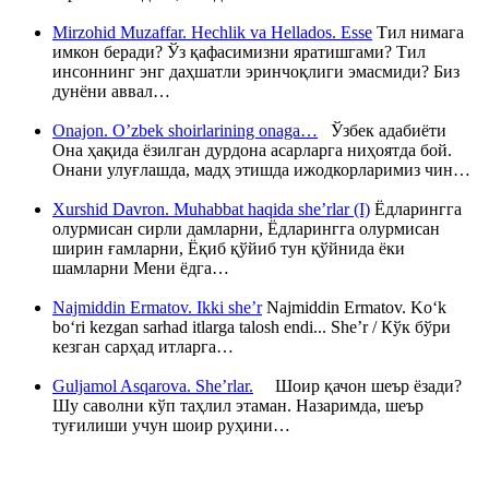
Mirzohid Muzaffar. Hechlik va Hellados. Esse
Тил нимага
имкон беради? Ўз қафасимизни яратишгами? Тил
инсоннинг энг даҳшатли эринчоқлиги эмасмиди? Биз
дунёни аввал…
Onajon. O’zbek shoirlarining onaga…
Ўзбек адабиёти
Она ҳақида ёзилган дурдона асарларга ниҳоятда бой.
Онани улуғлашда, мадҳ этишда ижодкорларимиз чин…
Xurshid Davron. Muhabbat haqida she’rlar (I)
Ёдларингга
олурмисан сирли дамларни, Ёдларингга олурмисан
ширин ғамларни, Ёқиб қўйиб тун қўйнида ёки
шамларни Мени ёдга…
Najmiddin Ermatov. Ikki she’r
Najmiddin Ermatov. Ko‘k
bo‘ri kezgan sarhad itlarga talosh endi... She’r / Кўк бўри
кезган сарҳад итларга…
Guljamol Asqarova. She’rlar.
Шоир қачон шеър ёзади?
Шу саволни кўп таҳлил этаман. Назаримда, шеър
туғилиши учун шоир руҳини…