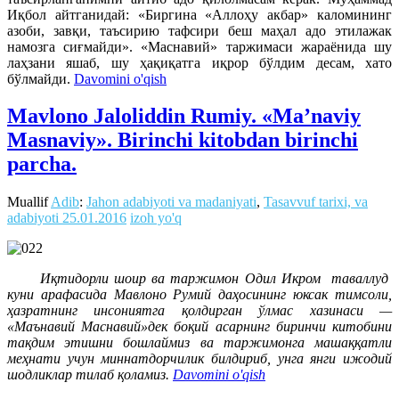
Иқбол айтганидай: «Биргина «Аллоҳу акбар» каломининг
азоби, завқи, таъсирию тафсири беш маҳал адо этилажак
намозга сиғмайди». «Маснавий» таржимаси жараёнида шу
лаҳзани яшаб, шу ҳақиқатга иқрор бўлдим десам, хато
бўлмайди.
Davomini o'qish
Mavlono Jaloliddin Rumiy. «Ma’naviy
Masnaviy». Birinchi kitobdan birinchi
parcha.
Muallif
Adib
:
Jahon adabiyoti va madaniyati
,
Tasavvuf tarixi, va
adabiyoti
25.01.2016
izoh yo'q
Иқтидорли шоир ва таржимон Одил Икром таваллуд
куни арафасида Мавлоно Румий даҳосининг юксак тимсоли,
ҳазратнинг инсониятга қолдирган ўлмас хазинаси —
«Маънавий Маснавий»дек боқий асарнинг биринчи китобини
тақдим этишни бошлаймиз ва таржимонга машаққатли
меҳнати учун миннатдорчилик билдириб, унга янги ижодий
шодликлар тилаб қоламиз.
Davomini o'qish