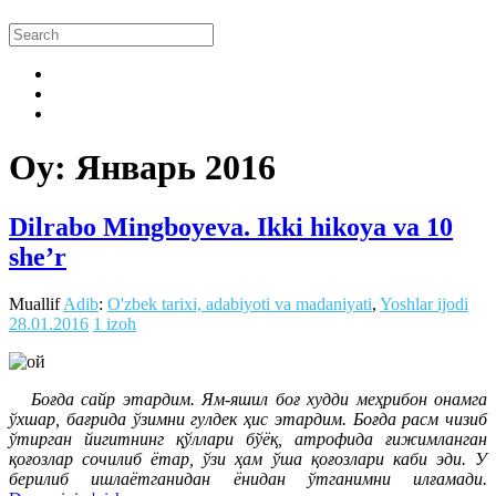
Oy:
Январь 2016
Dilrabo Mingboyeva. Ikki hikoya va 10
she’r
Muallif
Adib
:
O'zbek tarixi, adabiyoti va madaniyati
,
Yoshlar ijodi
28.01.2016
1 izoh
Боғда сайр этардим. Ям-яшил боғ худди меҳрибон онамга
ўхшар, бағрида ўзимни гулдек ҳис этардим. Боғда расм чизиб
ўтирган йигитнинг қўллари бўёқ, атрофида ғижимланган
қоғозлар сочилиб ётар, ўзи ҳам ўша қоғозлари каби эди. У
берилиб ишлаётганидан ёнидан ўтганимни илғамади.