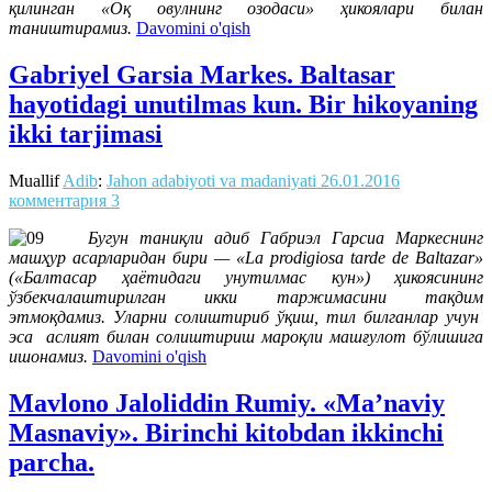
қилинган «Оқ овулнинг озодаси» ҳикоялари билан
таништирамиз.
Davomini o'qish
Gabriyel Garsia Markes. Baltasar
hayotidagi unutilmas kun. Bir hikoyaning
ikki tarjimasi
Muallif
Adib
:
Jahon adabiyoti va madaniyati
26.01.2016
комментария 3
Бугун таниқли адиб Габриэл Гарсиа Маркеснинг
машҳур асарларидан бири — «La prodigiosa tarde de Baltazar»
(«Балтасар ҳаётидаги унутилмас кун») ҳикоясининг
ўзбекчалаштирилган икки таржимасини тақдим
этмоқдамиз. Уларни солиштириб ўқиш, тил билганлар учун
эса аслият билан солиштириш мароқли машғулот бўлишига
ишонамиз.
Davomini o'qish
Mavlono Jaloliddin Rumiy. «Ma’naviy
Masnaviy». Birinchi kitobdan ikkinchi
parcha.