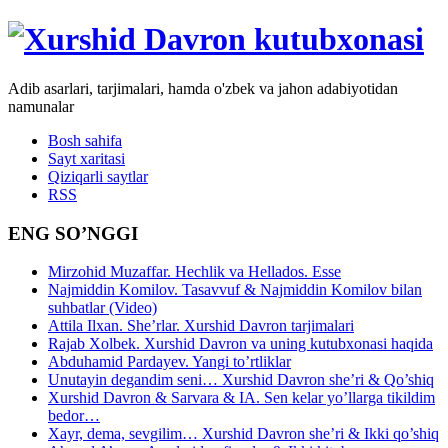
Adib asarlari, tarjimalari, hamda o'zbek va jahon adabiyotidan
namunalar
Bosh sahifa
Sayt xaritasi
Qiziqarli saytlar
RSS
ENG SO’NGGI
Mirzohid Muzaffar. Hechlik va Hellados. Esse
Najmiddin Komilov. Tasavvuf & Najmiddin Komilov bilan
suhbatlar (Video)
Attila Ilxan. She’rlar. Xurshid Davron tarjimalari
Rajab Xolbek. Xurshid Davron va uning kutubxonasi haqida
Abduhamid Pardayev. Yangi to’rtliklar
Unutayin degandim seni… Xurshid Davron she’ri & Qo’shiq
Xurshid Davron & Sarvara & IA. Sen kelar yo’llarga tikildim
bedor…
Xayr, dema, sevgilim… Xurshid Davron she’ri & Ikki qo’shiq