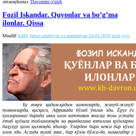
этмоқдамиз.
Davomini o'qish
Fozil Iskandar. Quyonlar va bo’g’ma
ilonlar. Qissa
Muallif
Adib
:
Jahon adabiyoti va madaniyati
24.01.2016
izoh yo'q
Бу воқеа қадим-қадим замонларда, жануб-жануб
томонларда, қисқаси, Африкада бўлиб ўтган эди. Ёруғ ёз
кунларининг бирида икки илон каттакон япасқи тош устида
ётиб қуёшга тобланмоқда ва яқиндагина ютилган қуёнларни
баҳузур ҳазм қилмоқда эдилар. Улардан бири кекса бир кўзли
илон эди. Аслида ғилай эмас, бир кўзли бўлса-да, нимагадир у