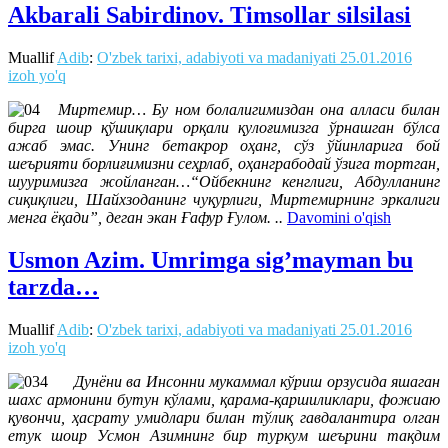
Akbarali Sabirdinov. Timsollar silsilasi
Muallif
Adib
:
O'zbek tarixi, adabiyoti va madaniyati
25.01.2016
izoh yo'q
Миртемир… Бу ном болалигимиздан она алласи билан
бирга шоир қўшиқлари орқали қулоғимизга ўрнашган бўлса
ажаб эмас. Унинг бетакрор оҳанг, сўз ўйинларига бой
шеърияти борлиғимизни сеҳрлаб, оҳанграбодай ўзига тортган,
шууримизга жойланган…“Ойбекнинг кенглиги, Абдулланинг
сиқиқлиги, Шайхзоданинг чуқурлиги, Миртемирнинг эркалиги
менга ёқади”, деган экан Ғафур Ғулом. ..
Davomini o'qish
Usmon Azim. Umrimga sig’mayman bu
tarzda…
Muallif
Adib
:
O'zbek tarixi, adabiyoti va madaniyati
25.01.2016
izoh yo'q
Дунёни ва Инсонни мукаммал кўриш орзусида яшаган
шахс армонини бутун кўлами, қарама-қаршиликлари, фожиаю
қувончи, ҳасрату умидлари билан тўлиқ гавдалантира олган
етук шоир Усмон Азимнинг бир туркум шеърини тақдим