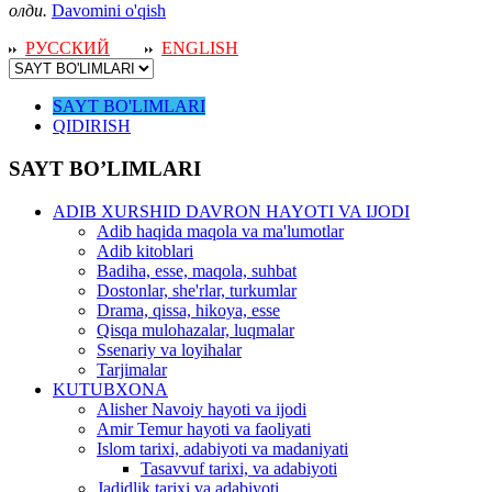
олди.
Davomini o'qish
РУССКИЙ
ENGLISH
SAYT BO'LIMLARI
QIDIRISH
SAYT BO’LIMLARI
ADIB XURSHID DAVRON HAYOTI VA IJODI
Adib haqida maqola va ma'lumotlar
Adib kitoblari
Badiha, esse, maqola, suhbat
Dostonlar, she'rlar, turkumlar
Drama, qissa, hikoya, esse
Qisqa mulohazalar, luqmalar
Ssenariy va loyihalar
Tarjimalar
KUTUBXONA
Alisher Navoiy hayoti va ijodi
Amir Temur hayoti va faoliyati
Islom tarixi, adabiyoti va madaniyati
Tasavvuf tarixi, va adabiyoti
Jadidlik tarixi va adabiyoti