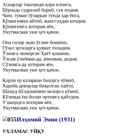
Аскарлар ташланди қора илонга,
Бўронда судралиб бориб, сув ичдим.
Чанг, туман тўларкан тунда ҳар ёнга,
Қўшиғимни айтиб, жанггоҳдан кечдим.
Қўшиғимга хотирам аён,
Унутмасман уни ҳеч қачон.
Она силар экан ўғлин бошини,
Гўзал эрталарга қувват тиладим.
Ўлимга чимиргач Ҳаёт қошини,
Ўлсам ўлибман-да, ачинмам, дедим.
Сўзимга-да хотирам аён,
Унутмасман уни ҳеч қачон.
Қорли ер куларкан баҳорга чўмиб,
Хароба деворлар йиқилган пайти,
Шаҳид йўлдошимни мозорга кўмиб,
Кўзимда ёш билан ортимга қайтдим.
У шаҳидга хотирам аён,
Унутмасман уни ҳеч қачон.
Илҳомий Эмин (1931)
УХЛАМАС УЙҚУ