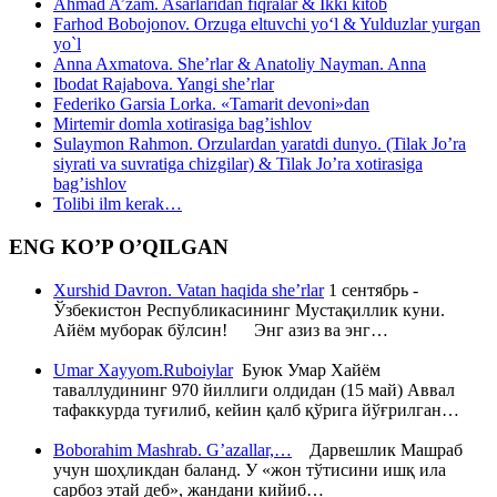
Ahmad A’zam. Asarlaridan fiqralar & Ikki kitob
Farhod Bobojonov. Orzuga eltuvchi yo‘l & Yulduzlar yurgan
yo`l
Anna Axmatova. She’rlar & Anatoliy Nayman. Anna
Ibodat Rajabova. Yangi she’rlar
Federiko Garsia Lorka. «Tamarit devoni»dan
Mirtemir domla xotirasiga bag’ishlov
Sulaymon Rahmon. Orzulardan yaratdi dunyo. (Tilak Jo’ra
siyrati va suvratiga chizgilar) & Tilak Jo’ra xotirasiga
bag’ishlov
Tolibi ilm kerak…
ENG KO’P O’QILGAN
Xurshid Davron. Vatan haqida she’rlar
1 сентябрь -
Ўзбекистон Республикасининг Мустақиллик куни.
Айём муборак бўлсин! Энг азиз ва энг…
Umar Xayyom.Ruboiylar
Буюк Умар Хайём
таваллудининг 970 йиллиги олдидан (15 май) Аввал
тафаккурда туғилиб, кейин қалб қўрига йўғрилган…
Boborahim Mashrab. G’azallar,…
Дарвешлик Машраб
учун шоҳликдан баланд. У «жон тўтисини ишқ ила
сарбоз этай деб», жандани кийиб…