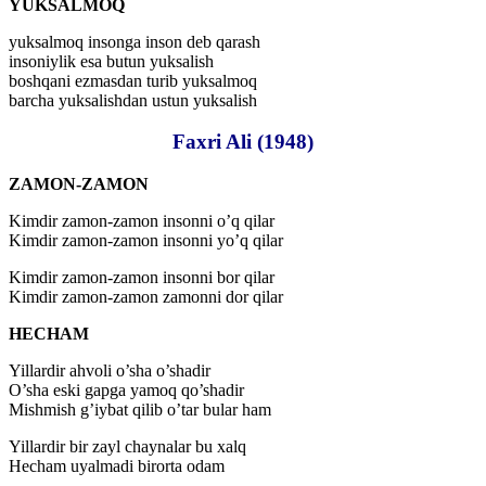
YUKSALMOQ
yuksalmoq insonga inson deb qarash
insoniylik esa butun yuksalish
boshqani ezmasdan turib yuksalmoq
barcha yuksalishdan ustun yuksalish
Faxri Ali (1948)
ZAMON-ZAMON
Kimdir zamon-zamon insonni o’q qilar
Kimdir zamon-zamon insonni yo’q qilar
Kimdir zamon-zamon insonni bor qilar
Kimdir zamon-zamon zamonni dor qilar
HECHAM
Yillardir ahvoli o’sha o’shadir
O’sha eski gapga yamoq qo’shadir
Mishmish g’iybat qilib o’tar bular ham
Yillardir bir zayl chaynalar bu xalq
Hecham uyalmadi birorta odam