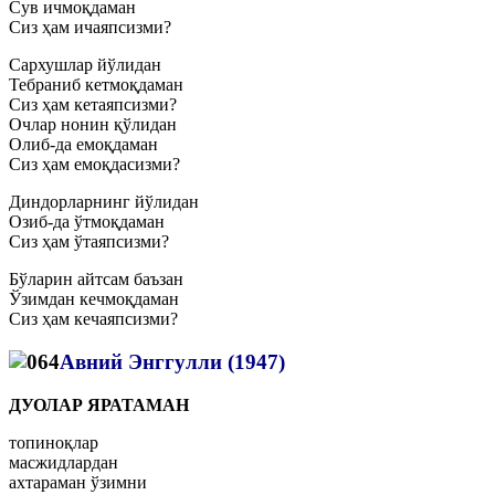
Сув ичмоқдаман
Сиз ҳам ичаяпсизми?
Сархушлар йўлидан
Тебраниб кетмоқдаман
Сиз ҳам кетаяпсизми?
Очлар нонин қўлидан
Олиб-да емоқдаман
Сиз ҳам емоқдасизми?
Диндорларнинг йўлидан
Озиб-да ўтмоқдаман
Сиз ҳам ўтаяпсизми?
Бўларин айтсам баъзан
Ўзимдан кечмоқдаман
Сиз ҳам кечаяпсизми?
Авний Энггулли (1947)
ДУОЛАР ЯРАТАМАН
топиноқлар
масжидлардан
ахтараман ўзимни