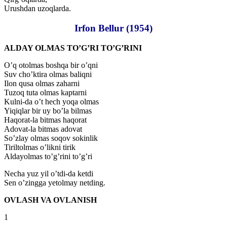
Urushdan uzoqlarda.
Irfon Bellur (1954)
ALDAY OLMAS TO’G’RI TO’G’RINI
O’q otolmas boshqa bir o’qni
Suv cho’ktira olmas baliqni
Ilon qusa olmas zaharni
Tuzoq tuta olmas kaptarni
Kulni-da o’t hech yoqa olmas
Yiqiqlar bir uy bo’la bilmas
Haqorat-la bitmas haqorat
Adovat-la bitmas adovat
So’zlay olmas soqov sokinlik
Tiriltolmas o’likni tirik
Aldayolmas to’g’rini to’g’ri
Necha yuz yil o’tdi-da ketdi
Sen o’zingga yetolmay netding.
OVLASH VA OVLANISH
1