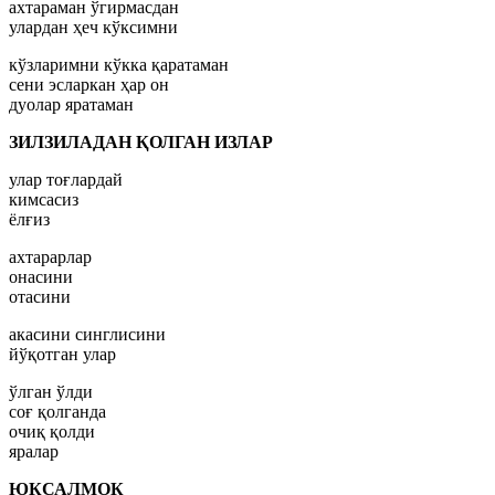
ахтараман ўгирмасдан
улардан ҳеч кўксимни
кўзларимни кўкка қаратаман
сени эсларкан ҳар он
дуолар яратаман
ЗИЛЗИЛАДАН ҚОЛГАН ИЗЛАР
улар тоғлардай
кимсасиз
ёлғиз
ахтарарлар
онасини
отасини
акасини синглисини
йўқотган улар
ўлган ўлди
соғ қолганда
очиқ қолди
яралар
ЮКСАЛМОҚ