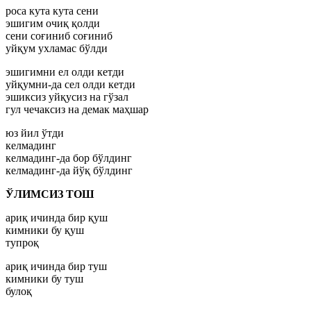
роса кута кута сени
эшигим очиқ қолди
сени соғиниб соғиниб
уйқум ухламас бўлди
эшигимни ел олди кетди
уйқумни-да сел олди кетди
эшиксиз уйқусиз на гўзал
гул чечаксиз на демак маҳшар
юз йил ўтди
келмадинг
келмадинг-да бор бўлдинг
келмадинг-да йўқ бўлдинг
ЎЛИМСИЗ ТОШ
ариқ ичинда бир қуш
кимники бу қуш
тупроқ
ариқ ичинда бир туш
кимники бу туш
булоқ