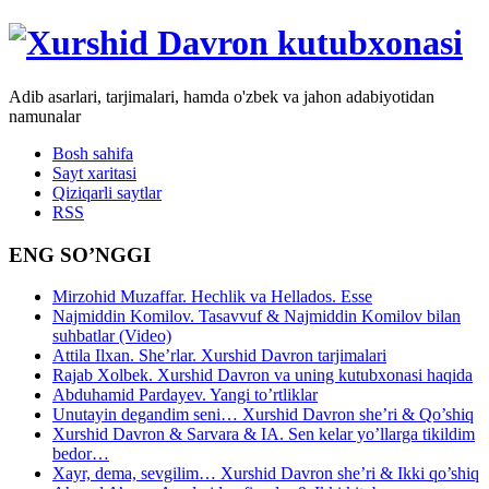
Adib asarlari, tarjimalari, hamda o'zbek va jahon adabiyotidan
namunalar
Bosh sahifa
Sayt xaritasi
Qiziqarli saytlar
RSS
ENG SO’NGGI
Mirzohid Muzaffar. Hechlik va Hellados. Esse
Najmiddin Komilov. Tasavvuf & Najmiddin Komilov bilan
suhbatlar (Video)
Attila Ilxan. She’rlar. Xurshid Davron tarjimalari
Rajab Xolbek. Xurshid Davron va uning kutubxonasi haqida
Abduhamid Pardayev. Yangi to’rtliklar
Unutayin degandim seni… Xurshid Davron she’ri & Qo’shiq
Xurshid Davron & Sarvara & IA. Sen kelar yo’llarga tikildim
bedor…
Xayr, dema, sevgilim… Xurshid Davron she’ri & Ikki qo’shiq