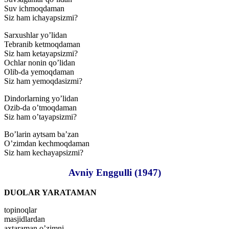
Suv ichmoqdaman
Siz ham ichayapsizmi?
Sarxushlar yo’lidan
Tebranib ketmoqdaman
Siz ham ketayapsizmi?
Ochlar nonin qo’lidan
Olib-da yemoqdaman
Siz ham yemoqdasizmi?
Dindorlarning yo’lidan
Ozib-da o’tmoqdaman
Siz ham o’tayapsizmi?
Bo’larin aytsam ba’zan
O’zimdan kechmoqdaman
Siz ham kechayapsizmi?
Avniy Enggulli (1947)
DUOLAR YARATAMAN
topinoqlar
masjidlardan
axtaraman o’zimni