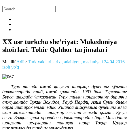
XX asr turkcha she’riyat: Makedoniya
shoirlari. Tohir Qahhor tarjimalari
Muallif
Adib
:
Turk xalqlari tarixi, adabiyoti, madaniyati
24.04.2016
izoh yo'q
Турк тилида ижод қилувчи шоирлар дунёнинг кўпгина
давлатларида яшаб, ижод қилишади. 1993 йили Туркиянинг
Бурса шаҳрида ўтказилган Турк тилли шоирларнинг биринчи
анжуманида Эркин Воҳидов, Рауф Парфи, Азим Суюн билан
бирга иштирок этган эдик. Ўшанда анжуманга дунёнинг 30 га
яқин мамлакатидан шоирлар келгани эсимда қолган.
Бугун
сизга Болқон ярим оролидаги давлатларидан бири Македония
шоирлари шеърларини таниқли шоир Тоҳир Қаҳҳор
таржимасида тақдим этмоқдамиз.