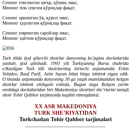
Сенинг севгингни шеър, қўшиқ эмас,
Менинг пок севгим қўриқлар фақат.
Сенинг эркингни ўқ, қурол эмас,
Менинг ҳурлигим қўриқлар фақат.
Сенинг умрингни саройлар эмас,
Менинг ҳаётим қўриқлар фақат.
Turk tilida ijod qiluvchi shoirlar dunyoning ko’pgina davlatlarida
yashab, ijod qilishadi. 1993 yili Turkiyaning Bursa shahrida
o’tkazilgan Turk tilli shoirlarning birinchi anjumanida Erkin
Vohidov, Rauf Parfi, Azim Suyun bilan birga ishtirok etgan edik.
O’shanda anjumanda dunyoning 30 ga yaqin mamlakatidan kelgan
shoirlar ishtirok etishgani esimda. Bugun sizga Bolqon yarim
orolidagi davlatlaridan biri Makedoniya shoirlari she’rlarini taniqli
shoir Tohir Qahhor tarjimasida taqdim etmoqdamiz.
XX ASR MAKEDONIYA
TURK SHE’RIYATIDAN
Turkchadan Tohir Qahhor tarjimalari