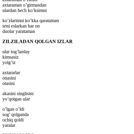
axtaraman o’girmasdan
ulardan hech ko’ksimni
ko’zlarimni ko’kka qarataman
seni eslarkan har on
duolar yarataman
ZILZILADAN QOLGAN IZLAR
ular tog’larday
kimsasiz
yolg’iz
axtararlar
onasini
otasini
akasini singlisini
yo’qotgan ular
o’lgan o’ldi
sog’ qolganda
ochiq qoldi
yaralar