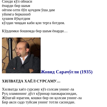
Синди кўл ойнаси
ёнарди бир шаъм
оёғим олти бўп қочдим ўша дам
уйимга беркиниб
ҳушим йўқотдим
кўлдан чиққан каби қон терга ботдим.
Кўрдимки бошимда бир шаъм ёнарди…
Жовид Сарачўғли (1935)
ХИЛВАТДА ХАЁЛ СУРСАМУ…
Хилватда хаёл сурсаму кўз солсам унинг-ла
Руҳ оламининг дўст кўринар панжарасиндан,
Жўшгай юрагим, кошки бир он қолсам унинг-ла
Бир акси садо туйсам унинг тотли сасиндан.