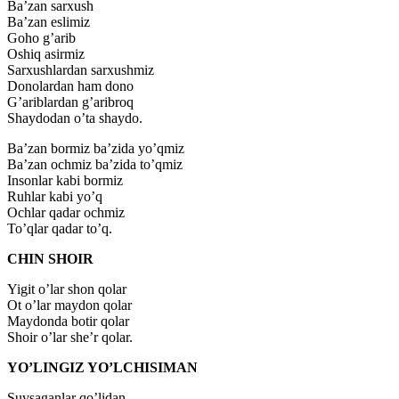
Ba’zan sarxush
Ba’zan eslimiz
Goho g’arib
Oshiq asirmiz
Sarxushlardan sarxushmiz
Donolardan ham dono
G’ariblardan g’aribroq
Shaydodan o’ta shaydo.
Ba’zan bormiz ba’zida yo’qmiz
Ba’zan ochmiz ba’zida to’qmiz
Insonlar kabi bormiz
Ruhlar kabi yo’q
Ochlar qadar ochmiz
To’qlar qadar to’q.
CHIN SHOIR
Yigit o’lar shon qolar
Ot o’lar maydon qolar
Maydonda botir qolar
Shoir o’lar she’r qolar.
YO’LINGIZ YO’LCHISIMAN
Suvsaganlar qo’lidan