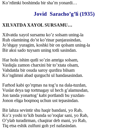
Ko’rdimki boshimda bir sha’m yonardi…
Jovid Saracho’g’li (1935)
XILVATDA XAYOL SURSAMU…
Xilvatda xayol sursamu ko’z solsam uning-la
Ruh olamining do’st ko’rinar panjarasindan,
Jo’shgay yuragim, koshki bir on qolsam uning-la
Bir aksi sado tuysam uning totli sasindan.
Har holu ishim qutli so’zin amriga solsam,
Vasliqla zamon charxini bir to’xtata olsam,
Vahdatda bir osuda saroy qurdira bilsam
Ko’nglimni abad qurguchi ul handasasindan.
Farhod kabi qo’rqmas na tog’u na dala-tuzdan,
Vuslat deya tap tortmagay ul hech g’alamusdan,
Jon tanda yonartog’ kabi portlandi bu yuzdan-
Jonon eliga boqmoq uchun ust tepasindan.
Bir lahza sevintir shu haqir bandani, yo Rab,
Ko’z yoshi to’kib bunda so’roqlar sani, yo Rab,
O’ylab turadirman, chaqirar deb mani, yo Rab,
Tiq etsa eshik zulfuni goh yel nafasindan.