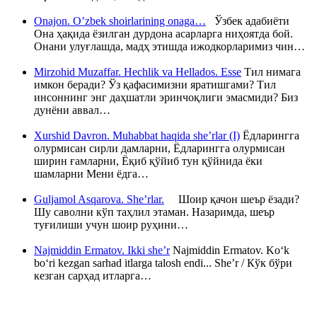
Onajon. O’zbek shoirlarining onaga…
Ўзбек адабиёти
Она ҳақида ёзилган дурдона асарларга ниҳоятда бой.
Онани улуғлашда, мадҳ этишда ижодкорларимиз чин…
Mirzohid Muzaffar. Hechlik va Hellados. Esse
Тил нимага
имкон беради? Ўз қафасимизни яратишгами? Тил
инсоннинг энг даҳшатли эринчоқлиги эмасмиди? Биз
дунёни аввал…
Xurshid Davron. Muhabbat haqida she’rlar (I)
Ёдларингга
олурмисан сирли дамларни, Ёдларингга олурмисан
ширин ғамларни, Ёқиб қўйиб тун қўйнида ёки
шамларни Мени ёдга…
Guljamol Asqarova. She’rlar.
Шоир қачон шеър ёзади?
Шу саволни кўп таҳлил этаман. Назаримда, шеър
туғилиши учун шоир руҳини…
Najmiddin Ermatov. Ikki she’r
Najmiddin Ermatov. Ko‘k
bo‘ri kezgan sarhad itlarga talosh endi... She’r / Кўк бўри
кезган сарҳад итларга…