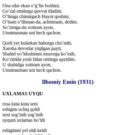
Ona silar ekan o’g’lin boshini,
Go’zal ertalarga quvvat tiladim.
O’limga chimirgach Hayot qoshini,
O’lsam o’libman-da, achinmam, dedim.
So’zimga-da xotiram ayon,
Unutmasman uni hech qachon.
Qorli yer kularkan bahorga cho’mib,
Xaroba devorlar yiqilgan payti,
Shahid yo’ldoshimni mozorga ko’mib,
Ko’zimda yosh bilan ortimga qaytdim.
U shahidga xotiram ayon,
Unutmasman uni hech qachon.
Ilhomiy Emin (1931)
UXLAMAS UYQU
rosa kuta kuta seni
eshigim ochiq qoldi
seni sog’inib sog’inib
uyqum uxlamas bo’ldi
eshigimni yel oldi ketdi