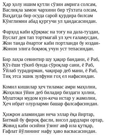
Ҳар ҳолу ишим қутли сўзин амрига солсам,
Васлиқла замон чархини бир тўхтата олсам,
Ваҳдатда бир осуда сарой қурдира билсам
Кўнглимни абад қургучи ул ҳандасасиндан.
Фарҳод каби қўрқмас на тоғу на дала-туздан,
Вуслат дея тап тортмагай ул ҳеч ғаламусдан,
Жон танда ёнартоғ каби портланди бу юздан-
Жонон элига боқмоқ учун уст тепасиндан.
Бир лаҳза севинтир шу ҳақир бандани, ё Раб,
Кўз ёши тўкиб бунда сўроқлар сани, ё Раб,
Ўйлаб турадирман, чақирар деб мани, ё Раб,
Тиқ этса эшик зулфуни гоҳ ел нафасиндан.
Комил кишилар ҳеч тиламас амри маҳолни,
Жоҳилки ўйин деб биладир биздаги ҳолни,
Муштоқи мудом кун-кеча истар у жамолни,
Ҳеч ибрат олурларми башар фалсафасиндан.
Ҳижрон аламиндан неча эллар ёқа йиртар,
Битмай бу фироқ фасли, висол дардлари ортар,
Жовид каби осийни ўзинг авф ила қутқар,
Ғафлат йўлининг нафу ҳаво васвасасиндан.