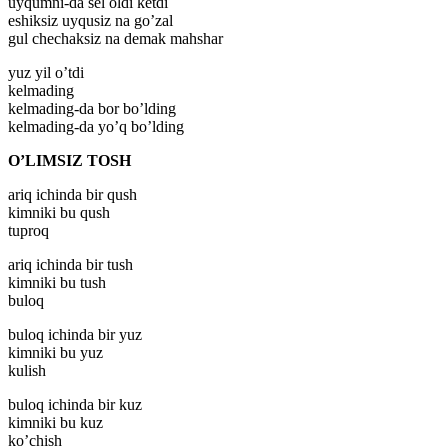
uyqumni-da sel oldi ketdi
eshiksiz uyqusiz na go’zal
gul chechaksiz na demak mahshar
yuz yil o’tdi
kelmading
kelmading-da bor bo’lding
kelmading-da yo’q bo’lding
O’LIMSIZ TOSH
ariq ichinda bir qush
kimniki bu qush
tuproq
ariq ichinda bir tush
kimniki bu tush
buloq
buloq ichinda bir yuz
kimniki bu yuz
kulish
buloq ichinda bir kuz
kimniki bu kuz
ko’chish