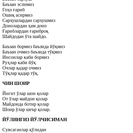
Баъзан эслимиз
Гоҳо ғариб
Ошиқ асирмиз
Сархушлардан сархушмиз
Донолардан ҳам доно
Ғариблардан ғариброқ
Шайдодан ўта шайдо.
Баъзан бормиз баъзида йўқмиз
Баъзан очмиз баъзида тўқмиз
Инсонлар каби бормиз
Руҳлар каби йўқ
Очлар қадар очмиз
Тўқлар қадар тўқ.
ЧИН ШОИР
Йигит ўлар шон қолар
От ўлар майдон қолар
Майдонда ботир қолар
Шоир ўлар шеър қолар.
ЙЎЛИНГИЗ ЙЎЛЧИСИМАН
Сувсаганлар қўлидан