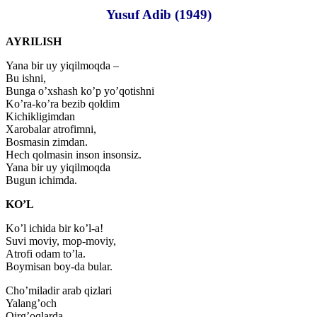
Yusuf Adib (1949)
AYRILISH
Yana bir uy yiqilmoqda –
Bu ishni,
Bunga o’xshash ko’p yo’qotishni
Ko’ra-ko’ra bezib qoldim
Kichikligimdan
Xarobalar atrofimni,
Bosmasin zimdan.
Hech qolmasin inson insonsiz.
Yana bir uy yiqilmoqda
Bugun ichimda.
KO’L
Ko’l ichida bir ko’l-a!
Suvi moviy, mop-moviy,
Atrofi odam to’la.
Boymisan boy-da bular.
Cho’miladir arab qizlari
Yalang’och
Qirg’oqlarda,