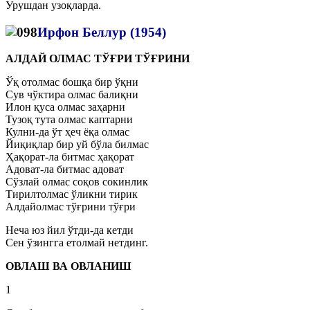
Урушдан узоқларда.
Ирфон Беллур (1954)
АЛДАЙ ОЛМАС ТЎҒРИ ТЎҒРИНИ
Ўқ отолмас бошқа бир ўқни
Сув чўктира олмас балиқни
Илон қуса олмас заҳарни
Тузоқ тута олмас каптарни
Кулни-да ўт ҳеч ёқа олмас
Йиқиқлар бир уй бўла билмас
Ҳақорат-ла битмас ҳақорат
Адоват-ла битмас адоват
Сўзлай олмас соқов сокинлик
Тирилтолмас ўликни тирик
Алдайолмас тўғрини тўғри
Неча юз йил ўтди-да кетди
Сен ўзингга етолмай нетдинг.
ОВЛАШ ВА ОВЛАНИШ
1