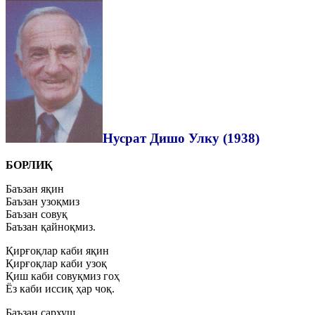
Нусрат Дишо Улку (1938)
БОРЛИҚ
Баъзан яқин
Баъзан узоқмиз
Баъзан совуқ
Баъзан қайноқмиз.
Қирғоқлар каби яқин
Қирғоқлар каби узоқ
Қиш каби совуқмиз гоҳ
Ёз каби иссиқ ҳар чоқ.
Баъзан сархуш