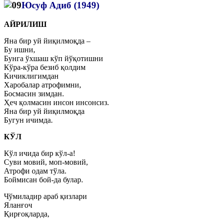
Юсуф Адиб (1949)
АЙРИЛИШ
Яна бир уй йиқилмоқда –
Бу ишни,
Бунга ўхшаш кўп йўқотишни
Кўра-кўра безиб қолдим
Кичиклигимдан
Харобалар атрофимни,
Босмасин зимдан.
Ҳеч қолмасин инсон инсонсиз.
Яна бир уй йиқилмоқда
Бугун ичимда.
КЎЛ
Кўл ичида бир кўл-а!
Суви мовий, моп-мовий,
Атрофи одам тўла.
Боймисан бой-да булар.
Чўмиладир араб қизлари
Яланғоч
Қирғоқларда,