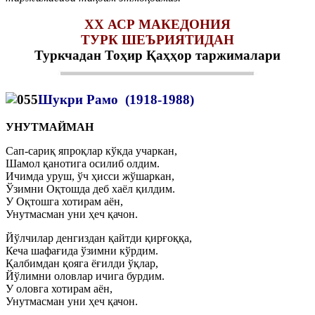
ХХ АСР МАКЕДОНИЯ
ТУРК ШЕЪРИЯТИДАН
Туркчадан Тоҳир Қаҳҳор таржималари
Шукри Рамо (1918-1988)
УНУТМАЙМАН
Сап-сариқ япроқлар кўкда учаркан,
Шамол қанотига осилиб олдим.
Ичимда уруш, ўч ҳисси жўшаркан,
Ўзимни Оқтошда деб хаёл қилдим.
У Оқтошга хотирам аён,
Унутмасман уни ҳеч қачон.
Йўлчилар денгиздан қайтди қирғоққа,
Кеча шафағида ўзимни кўрдим.
Қалбимдан қояга ёғилди ўқлар,
Йўлимни оловлар ичига бурдим.
У оловга хотирам аён,
Унутмасман уни ҳеч қачон.