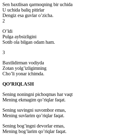
Sen baxtlisan qarmoqning bir uchida
U uchida baliq pitirlar
Dengiz esa guvlar o’zicha.
2
O’ldi
Pulga aybsizligini
Sotib ola bilgan odam ham.
3
Baxtlidirman vodiyda
Zotan yolg’izligimning
Cho’li yonar ichimda.
QO’RIQLASH
Sening noningni pichoqmas har vaqt
Mening ekmagim qo’riqlar faqat.
Sening suvingni suvombor emas,
Mening suvlarim qo’riqlar faqat.
Sening bog’ingni devorlar emas,
Mening bog’larim qo’riqlar faqat.