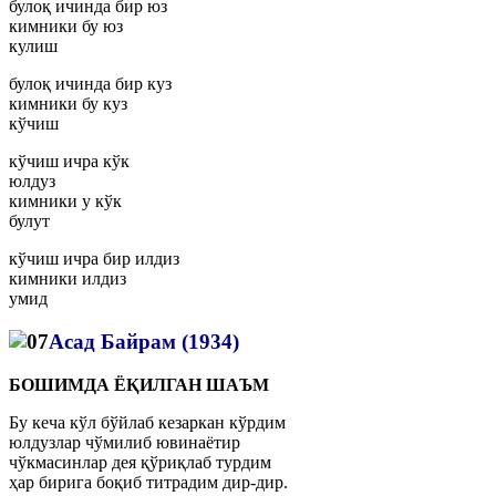
булоқ ичинда бир юз
кимники бу юз
кулиш
булоқ ичинда бир куз
кимники бу куз
кўчиш
кўчиш ичра кўк
юлдуз
кимники у кўк
булут
кўчиш ичра бир илдиз
кимники илдиз
умид
Асад Байрам (1934)
БОШИМДА ЁҚИЛГАН ШАЪМ
Бу кеча кўл бўйлаб кезаркан кўрдим
юлдузлар чўмилиб ювинаётир
чўкмасинлар дея қўриқлаб турдим
ҳар бирига боқиб титрадим дир-дир.