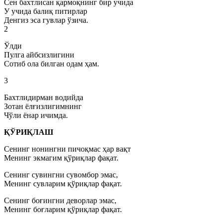
Сен бахтлисан қармоқнинг бир учида
У учида балиқ питирлар
Денгиз эса гувлар ўзича.
2
Ўлди
Пулга айбсизлигини
Сотиб ола билган одам ҳам.
3
Бахтлидирман водийда
Зотан ёлғизлигимнинг
Чўли ёнар ичимда.
ҚЎРИҚЛАШ
Сенинг нонингни пичоқмас ҳар вақт
Менинг экмагим қўриқлар фақат.
Сенинг сувингни сувомбор эмас,
Менинг сувларим қўриқлар фақат.
Сенинг боғингни деворлар эмас,
Менинг боғларим қўриқлар фақат.