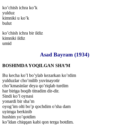
ko’chish ichra ko’k
yulduz
kimniki u ko’k
bulut
ko’chish ichra bir ildiz
kimniki ildiz
umid
Asad Bayram (1934)
BOSHIMDA YOQILGAN SHA’M
Bu kecha ko’l bo’ylab kezarkan ko’rdim
yulduzlar cho’milib yuvinayotir
cho’kmasinlar deya qo’riqlab turdim
har biriga boqib titradim dir-dir.
Sindi ko’l oynasi
yonardi bir sha’m
oyog’im olti bo’p qochdim o’sha dam
uyimga berkinib
hushim yo’qotdim
ko’ldan chiqqan kabi qon terga botdim.