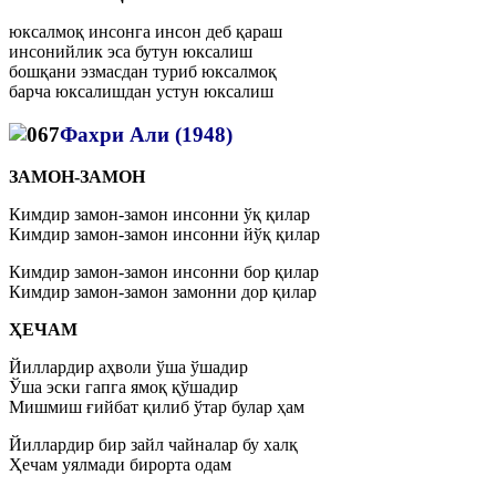
юксалмоқ инсонга инсон деб қараш
инсонийлик эса бутун юксалиш
бошқани эзмасдан туриб юксалмоқ
барча юксалишдан устун юксалиш
Фахри Али (1948)
ЗАМОН-ЗАМОН
Кимдир замон-замон инсонни ўқ қилар
Кимдир замон-замон инсонни йўқ қилар
Кимдир замон-замон инсонни бор қилар
Кимдир замон-замон замонни дор қилар
ҲЕЧАМ
Йиллардир аҳволи ўша ўшадир
Ўша эски гапга ямоқ қўшадир
Мишмиш ғийбат қилиб ўтар булар ҳам
Йиллардир бир зайл чайналар бу халқ
Ҳечам уялмади бирорта одам