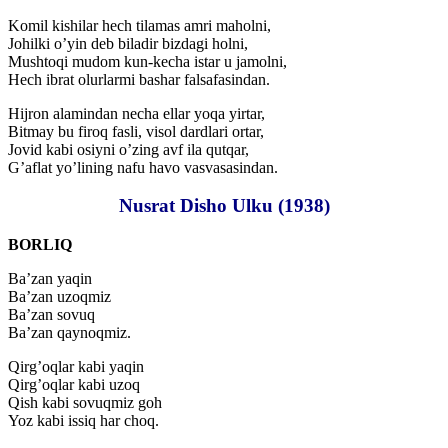
Komil kishilar hech tilamas amri maholni,
Johilki o’yin deb biladir bizdagi holni,
Mushtoqi mudom kun-kecha istar u jamolni,
Hech ibrat olurlarmi bashar falsafasindan.
Hijron alamindan necha ellar yoqa yirtar,
Bitmay bu firoq fasli, visol dardlari ortar,
Jovid kabi osiyni o’zing avf ila qutqar,
G’aflat yo’lining nafu havo vasvasasindan.
Nusrat Disho Ulku (1938)
BORLIQ
Ba’zan yaqin
Ba’zan uzoqmiz
Ba’zan sovuq
Ba’zan qaynoqmiz.
Qirg’oqlar kabi yaqin
Qirg’oqlar kabi uzoq
Qish kabi sovuqmiz goh
Yoz kabi issiq har choq.